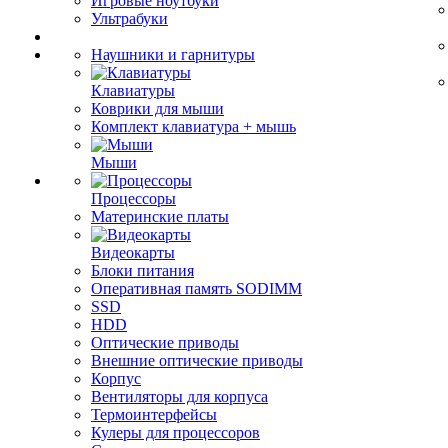
Игровые ноутбуки
Ультрабуки
Наушники и гарнитуры
Клавиатуры
Коврики для мыши
Комплект клавиатура + мышь
Мыши
Процессоры
Материнские платы
Видеокарты
Блоки питания
Оперативная память SODIMM
SSD
HDD
Оптические приводы
Внешние оптические приводы
Корпус
Вентиляторы для корпуса
Термоинтерфейсы
Кулеры для процессоров