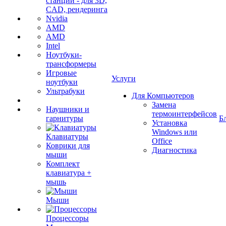
станции - для 3D,
CAD, рендеринга
Nvidia
AMD
AMD
Intel
Ноутбуки-
трансформеры
Игровые
Услуги
ноутбуки
Ультрабуки
Для Компьютеров
Замена
Наушники и
термоинтерфейсов
гарнитуры
Б
Установка
Windows или
Клавиатуры
Office
Коврики для
Диагностика
мыши
Комплект
клавиатура +
мышь
Мыши
Процессоры