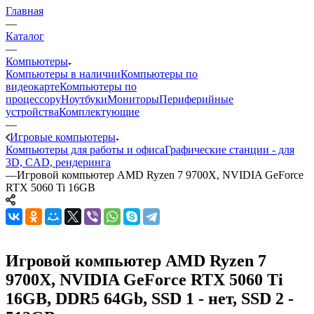
Главная
—
Каталог
—
Компьютеры
Компьютеры в наличии
Компьютеры по
видеокарте
Компьютеры по
процессору
Ноутбуки
Мониторы
Периферийные
устройства
Комплектующие
—
Игровые компьютеры
Компьютеры для работы и офиса
Графические станции - для
3D, CAD, рендеринга
—
Игровой компьютер AMD Ryzen 7 9700X, NVIDIA GeForce
RTX 5060 Ti 16GB
Игровой компьютер AMD Ryzen 7
9700X, NVIDIA GeForce RTX 5060 Ti
16GB, DDR5 64Gb, SSD 1 - нет, SSD 2 -