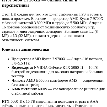
перспективы
Этот ПК создан для тех, кто хочет стабильный FPS и готов к
новым проектам. В основе — процессор AMD Ryzen 7 9700X
с базовой частотой 3 800 МГц и турбо до 5 500 МГц: 8 ядер и
16 потоков обеспечивают молниеносную обработку игр,
стримов и многозадачных сценариев. Большие кеши L2 (8
МБ) и L3 (32 МБ) снижают задержки и повышают
отзывчивость системы.
Ключевые характеристики
Процессор:
AMD Ryzen 7 9700X — 8 ядер / 16 потоков,
3.8–5.5 ГГц
Видеокарта:
NVIDIA GeForce RTX 5060 Ti — 16 ГБ
быстрой видеопамяти для высоких настроек и больших
текстур
Чипсет:
AMD B650 на платформе AM5 — современная
база для апгрейда
Блок питания:
600W — сбалансированное решение для
стабильной работы
RTX 5060 Ti с 16 ГБ видеопамяти позволяет играть в AAA-
тайтлы на высоких настройках, запускать рейтрейсинг и