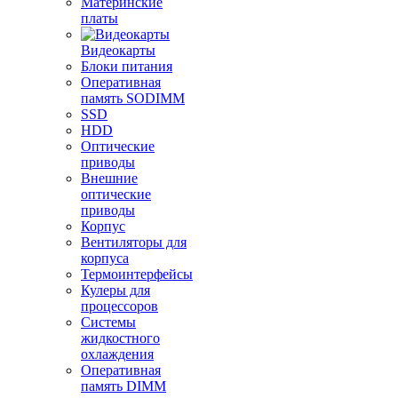
Материнские
платы
Видеокарты
Блоки питания
Оперативная
память SODIMM
SSD
HDD
Оптические
приводы
Внешние
оптические
приводы
Корпус
Вентиляторы для
корпуса
Термоинтерфейсы
Кулеры для
процессоров
Системы
жидкостного
охлаждения
Оперативная
память DIMM