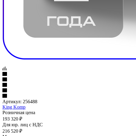
Артикул:
256488
King Komp
Розничная цена
193 320
₽
Для юр. лиц c НДС
216 520
₽