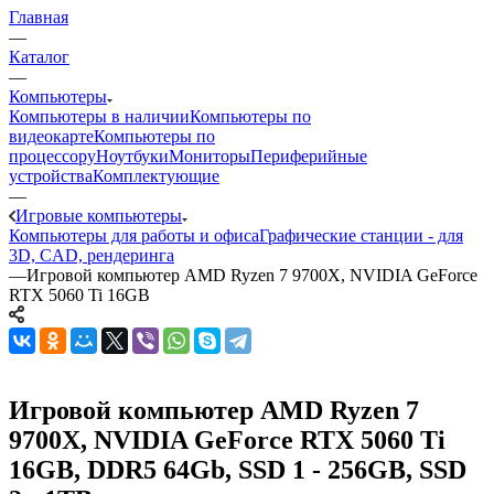
Главная
—
Каталог
—
Компьютеры
Компьютеры в наличии
Компьютеры по
видеокарте
Компьютеры по
процессору
Ноутбуки
Мониторы
Периферийные
устройства
Комплектующие
—
Игровые компьютеры
Компьютеры для работы и офиса
Графические станции - для
3D, CAD, рендеринга
—
Игровой компьютер AMD Ryzen 7 9700X, NVIDIA GeForce
RTX 5060 Ti 16GB
Игровой компьютер AMD Ryzen 7
9700X, NVIDIA GeForce RTX 5060 Ti
16GB, DDR5 64Gb, SSD 1 - 256GB, SSD