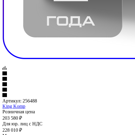
Артикул:
256488
King Komp
Розничная цена
203 580
₽
Для юр. лиц c НДС
228 010
₽