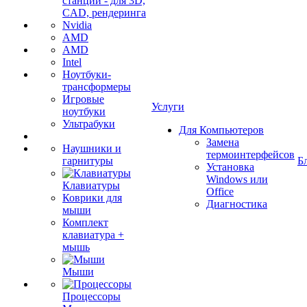
станции - для 3D,
CAD, рендеринга
Nvidia
AMD
AMD
Intel
Ноутбуки-
трансформеры
Игровые
Услуги
ноутбуки
Ультрабуки
Для Компьютеров
Замена
Наушники и
термоинтерфейсов
гарнитуры
Б
Установка
Windows или
Клавиатуры
Office
Коврики для
Диагностика
мыши
Комплект
клавиатура +
мышь
Мыши
Процессоры