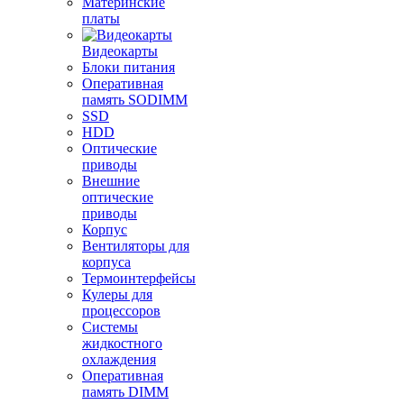
Материнские
платы
Видеокарты
Блоки питания
Оперативная
память SODIMM
SSD
HDD
Оптические
приводы
Внешние
оптические
приводы
Корпус
Вентиляторы для
корпуса
Термоинтерфейсы
Кулеры для
процессоров
Системы
жидкостного
охлаждения
Оперативная
память DIMM