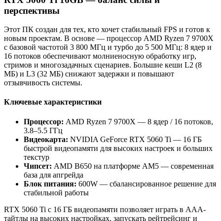
перспективы
Этот ПК создан для тех, кто хочет стабильный FPS и готов к
новым проектам. В основе — процессор AMD Ryzen 7 9700X
с базовой частотой 3 800 МГц и турбо до 5 500 МГц: 8 ядер и
16 потоков обеспечивают молниеносную обработку игр,
стримов и многозадачных сценариев. Большие кеши L2 (8
МБ) и L3 (32 МБ) снижают задержки и повышают
отзывчивость системы.
Ключевые характеристики
Процессор:
AMD Ryzen 7 9700X — 8 ядер / 16 потоков,
3.8–5.5 ГГц
Видеокарта:
NVIDIA GeForce RTX 5060 Ti — 16 ГБ
быстрой видеопамяти для высоких настроек и больших
текстур
Чипсет:
AMD B650 на платформе AM5 — современная
база для апгрейда
Блок питания:
600W — сбалансированное решение для
стабильной работы
RTX 5060 Ti с 16 ГБ видеопамяти позволяет играть в AAA-
тайтлы на высоких настройках, запускать рейтрейсинг и