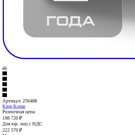
Артикул:
256488
King Komp
Розничная цена
198 720
₽
Для юр. лиц c НДС
222 570
₽