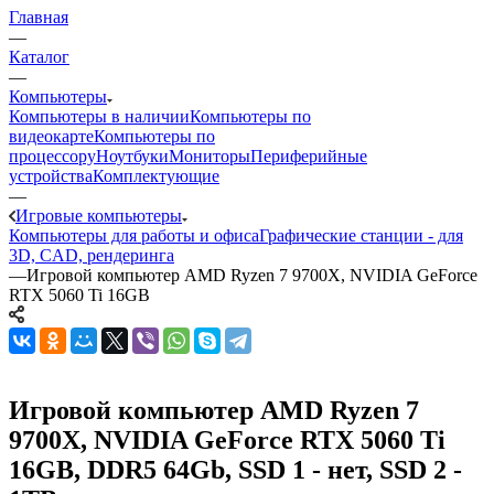
Главная
—
Каталог
—
Компьютеры
Компьютеры в наличии
Компьютеры по
видеокарте
Компьютеры по
процессору
Ноутбуки
Мониторы
Периферийные
устройства
Комплектующие
—
Игровые компьютеры
Компьютеры для работы и офиса
Графические станции - для
3D, CAD, рендеринга
—
Игровой компьютер AMD Ryzen 7 9700X, NVIDIA GeForce
RTX 5060 Ti 16GB
Игровой компьютер AMD Ryzen 7
9700X, NVIDIA GeForce RTX 5060 Ti
16GB, DDR5 64Gb, SSD 1 - нет, SSD 2 -