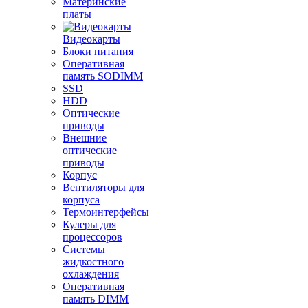
Материнские
платы
Видеокарты
Блоки питания
Оперативная
память SODIMM
SSD
HDD
Оптические
приводы
Внешние
оптические
приводы
Корпус
Вентиляторы для
корпуса
Термоинтерфейсы
Кулеры для
процессоров
Системы
жидкостного
охлаждения
Оперативная
память DIMM