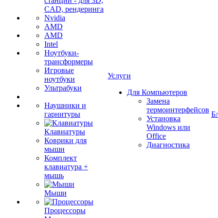
станции - для 3D,
CAD, рендеринга
Nvidia
AMD
AMD
Intel
Ноутбуки-
трансформеры
Игровые
Услуги
ноутбуки
Ультрабуки
Для Компьютеров
Замена
Наушники и
термоинтерфейсов
гарнитуры
Б
Установка
Windows или
Клавиатуры
Office
Коврики для
Диагностика
мыши
Комплект
клавиатура +
мышь
Мыши
Процессоры