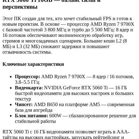
перспективы
Этот ПК создан для тех, кто хочет стабильный FPS и готов к
новым проектам. В основе — процессор AMD Ryzen 7 9700X
с базовой частотой 3 800 МГц и турбо до 5 500 МГц: 8 ядер и
16 потоков обеспечивают молниеносную обработку игр,
стримов и многозадачных сценариев. Большие кеши L2 (8
МБ) и L3 (32 МБ) снижают задержки и повышают
отзывчивость системы.
Ключевые характеристики
Процессор:
AMD Ryzen 7 9700X — 8 ядер / 16 потоков,
3.8–5.5 ГГц
Видеокарта:
NVIDIA GeForce RTX 5060 Ti — 16 ГБ
быстрой видеопамяти для высоких настроек и больших
текстур
Чипсет:
AMD B650 на платформе AM5 — современная
база для апгрейда
Блок питания:
600W — сбалансированное решение для
стабильной работы
RTX 5060 Ti с 16 ГБ видеопамяти позволяет играть в AAA-
тайтлы на высоких настройках, запускать рейтрейсинг и