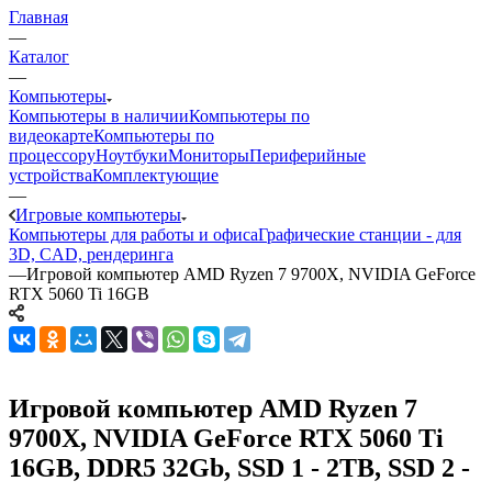
Главная
—
Каталог
—
Компьютеры
Компьютеры в наличии
Компьютеры по
видеокарте
Компьютеры по
процессору
Ноутбуки
Мониторы
Периферийные
устройства
Комплектующие
—
Игровые компьютеры
Компьютеры для работы и офиса
Графические станции - для
3D, CAD, рендеринга
—
Игровой компьютер AMD Ryzen 7 9700X, NVIDIA GeForce
RTX 5060 Ti 16GB
Игровой компьютер AMD Ryzen 7
9700X, NVIDIA GeForce RTX 5060 Ti
16GB, DDR5 32Gb, SSD 1 - 2TB, SSD 2 -