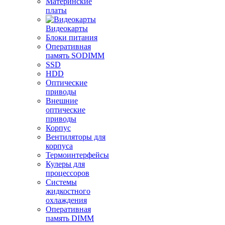
Материнские
платы
Видеокарты
Блоки питания
Оперативная
память SODIMM
SSD
HDD
Оптические
приводы
Внешние
оптические
приводы
Корпус
Вентиляторы для
корпуса
Термоинтерфейсы
Кулеры для
процессоров
Системы
жидкостного
охлаждения
Оперативная
память DIMM