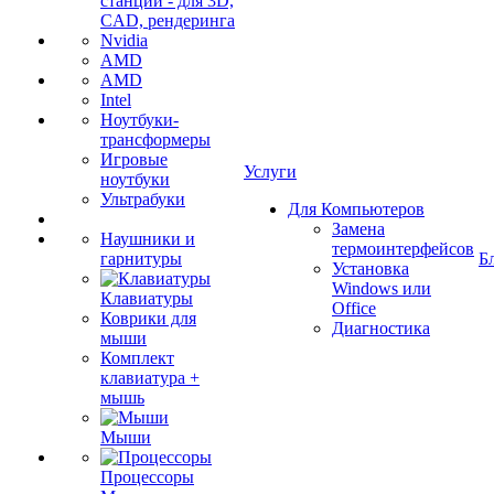
станции - для 3D,
CAD, рендеринга
Nvidia
AMD
AMD
Intel
Ноутбуки-
трансформеры
Игровые
Услуги
ноутбуки
Ультрабуки
Для Компьютеров
Замена
Наушники и
термоинтерфейсов
гарнитуры
Б
Установка
Windows или
Клавиатуры
Office
Коврики для
Диагностика
мыши
Комплект
клавиатура +
мышь
Мыши
Процессоры