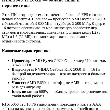
перспективы
Этот ПК создан для тех, кто хочет стабильный FPS и готов к
новым проектам. В основе — процессор AMD Ryzen 7 9700X
с базовой частотой 3 800 МГц и турбо до 5 500 МГц: 8 ядер и
16 потоков обеспечивают молниеносную обработку игр,
стримов и многозадачных сценариев. Большие кеши L2 (8
МБ) и L3 (32 МБ) снижают задержки и повышают
отзывчивость системы.
Ключевые характеристики
Процессор:
AMD Ryzen 7 9700X — 8 ядер / 16 потоков,
3.8–5.5 ГГц
Видеокарта:
NVIDIA GeForce RTX 5060 Ti — 16 ГБ
быстрой видеопамяти для высоких настроек и больших
текстур
Чипсет:
AMD B650 на платформе AM5 — современная
база для апгрейда
Блок питания:
600W — сбалансированное решение для
стабильной работы
RTX 5060 Ti с 16 ГБ видеопамяти позволяет играть в AAA-
тайтлы на высоких настройках, запускать рейтрейсинг и