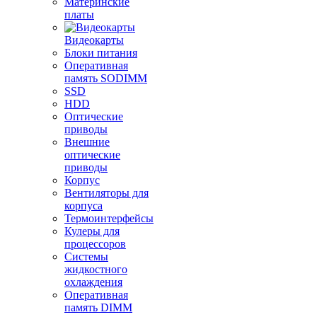
Материнские
платы
Видеокарты
Блоки питания
Оперативная
память SODIMM
SSD
HDD
Оптические
приводы
Внешние
оптические
приводы
Корпус
Вентиляторы для
корпуса
Термоинтерфейсы
Кулеры для
процессоров
Системы
жидкостного
охлаждения
Оперативная
память DIMM