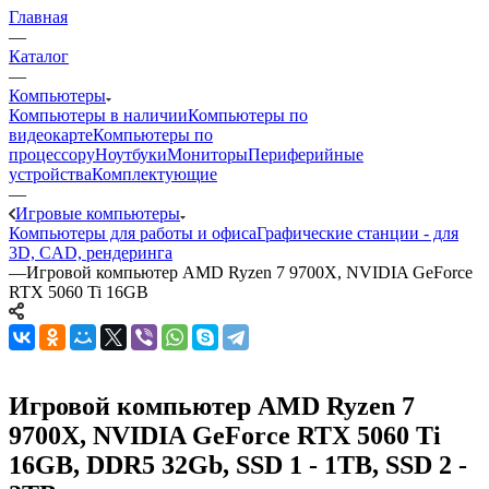
Главная
—
Каталог
—
Компьютеры
Компьютеры в наличии
Компьютеры по
видеокарте
Компьютеры по
процессору
Ноутбуки
Мониторы
Периферийные
устройства
Комплектующие
—
Игровые компьютеры
Компьютеры для работы и офиса
Графические станции - для
3D, CAD, рендеринга
—
Игровой компьютер AMD Ryzen 7 9700X, NVIDIA GeForce
RTX 5060 Ti 16GB
Игровой компьютер AMD Ryzen 7
9700X, NVIDIA GeForce RTX 5060 Ti
16GB, DDR5 32Gb, SSD 1 - 1TB, SSD 2 -