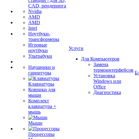
станции - для 3D,
CAD, рендеринга
Nvidia
AMD
AMD
Intel
Ноутбуки-
трансформеры
Игровые
Услуги
ноутбуки
Ультрабуки
Для Компьютеров
Замена
Наушники и
термоинтерфейсов
гарнитуры
Б
Установка
Windows или
Клавиатуры
Office
Коврики для
Диагностика
мыши
Комплект
клавиатура +
мышь
Мыши
Процессоры