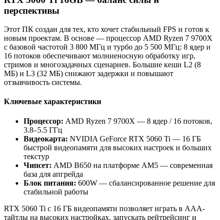
перспективы
Этот ПК создан для тех, кто хочет стабильный FPS и готов к
новым проектам. В основе — процессор AMD Ryzen 7 9700X
с базовой частотой 3 800 МГц и турбо до 5 500 МГц: 8 ядер и
16 потоков обеспечивают молниеносную обработку игр,
стримов и многозадачных сценариев. Большие кеши L2 (8
МБ) и L3 (32 МБ) снижают задержки и повышают
отзывчивость системы.
Ключевые характеристики
Процессор:
AMD Ryzen 7 9700X — 8 ядер / 16 потоков,
3.8–5.5 ГГц
Видеокарта:
NVIDIA GeForce RTX 5060 Ti — 16 ГБ
быстрой видеопамяти для высоких настроек и больших
текстур
Чипсет:
AMD B650 на платформе AM5 — современная
база для апгрейда
Блок питания:
600W — сбалансированное решение для
стабильной работы
RTX 5060 Ti с 16 ГБ видеопамяти позволяет играть в AAA-
тайтлы на высоких настройках, запускать рейтрейсинг и