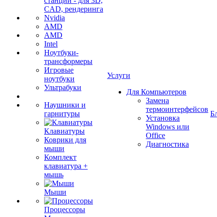
станции - для 3D,
CAD, рендеринга
Nvidia
AMD
AMD
Intel
Ноутбуки-
трансформеры
Игровые
Услуги
ноутбуки
Ультрабуки
Для Компьютеров
Замена
Наушники и
термоинтерфейсов
гарнитуры
Б
Установка
Windows или
Клавиатуры
Office
Коврики для
Диагностика
мыши
Комплект
клавиатура +
мышь
Мыши
Процессоры