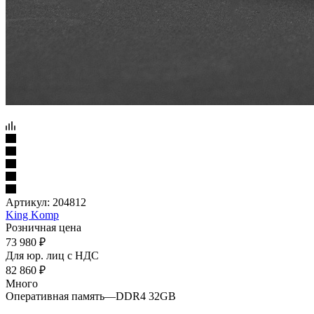
Артикул:
204812
King Komp
Розничная цена
73 980
₽
Для юр. лиц c НДС
82 860
₽
Много
Оперативная память
—
DDR4 32GB