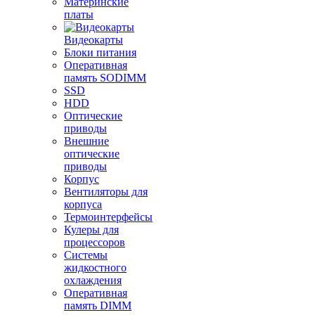
Материнские
платы
Видеокарты
Блоки питания
Оперативная
память SODIMM
SSD
HDD
Оптические
приводы
Внешние
оптические
приводы
Корпус
Вентиляторы для
корпуса
Термоинтерфейсы
Кулеры для
процессоров
Системы
жидкостного
охлаждения
Оперативная
память DIMM