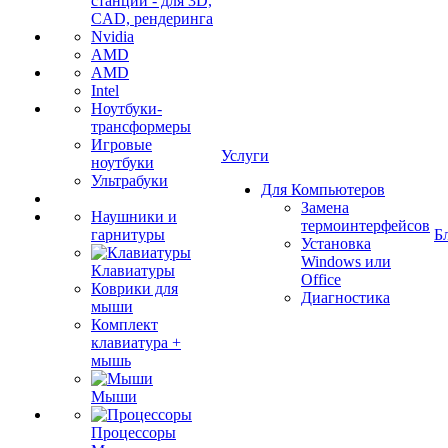
станции - для 3D,
CAD, рендеринга
Nvidia
AMD
AMD
Intel
Ноутбуки-
трансформеры
Игровые
Услуги
ноутбуки
Ультрабуки
Для Компьютеров
Замена
Наушники и
термоинтерфейсов
гарнитуры
Б
Установка
Windows или
Клавиатуры
Office
Коврики для
Диагностика
мыши
Комплект
клавиатура +
мышь
Мыши
Процессоры