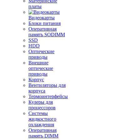
Материнские
платы
Видеокарты
Блоки питания
Оперативная
память SODIMM
SSD
HDD
Оптические
приводы
Внешние
оптические
приводы
Корпус
Вентиляторы для
корпуса
Термоинтерфейсы
Кулеры для
процессоров
Системы
жидкостного
охлаждения
Оперативная
память DIMM