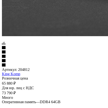
Артикул:
204812
King Komp
Розничная цена
65 880
₽
Для юр. лиц c НДС
73 790
₽
Много
Оперативная память
—
DDR4 64GB