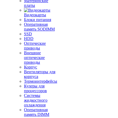
Материнские
платы
Видеокарты
Блоки питания
Оперативная
память SODIMM
SSD
HDD
Оптические
приводы
Внешние
оптические
приводы
Корпус
Вентиляторы для
корпуса
Термоинтерфейсы
Кулеры для
процессоров
Системы
жидкостного
охлаждения
Оперативная
память DIMM