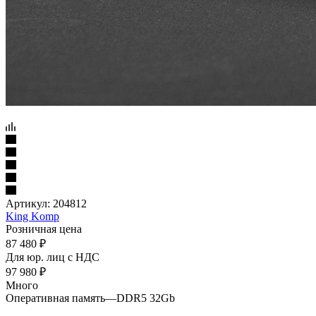
Артикул:
204812
King Komp
Розничная цена
87 480
₽
Для юр. лиц c НДС
97 980
₽
Много
Оперативная память
—
DDR5 32Gb