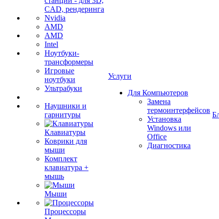
станции - для 3D,
CAD, рендеринга
Nvidia
AMD
AMD
Intel
Ноутбуки-
трансформеры
Игровые
Услуги
ноутбуки
Ультрабуки
Для Компьютеров
Замена
Наушники и
термоинтерфейсов
гарнитуры
Б
Установка
Windows или
Клавиатуры
Office
Коврики для
Диагностика
мыши
Комплект
клавиатура +
мышь
Мыши
Процессоры