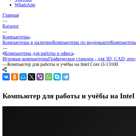
WhatsApp
Главная
—
Каталог
—
Компьютеры
Компьютеры в наличии
Компьютеры по видеокарте
Компьютеры
—
Компьютеры для работы и офиса
Игровые компьютеры
Графические станции - для 3D, CAD, рен
—
Компьютер для работы и учёбы на Intel Core i3-13100
Компьютер для работы и учёбы на Intel C