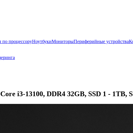
 по процессору
Ноутбуки
Мониторы
Периферийные устройства
К
деринга
ore i3-13100, DDR4 32GB, SSD 1 - 1TB, S