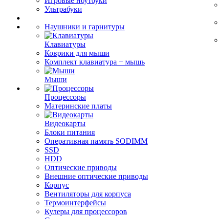
Игровые ноутбуки
Ультрабуки
Наушники и гарнитуры
Клавиатуры
Коврики для мыши
Комплект клавиатура + мышь
Мыши
Процессоры
Материнские платы
Видеокарты
Блоки питания
Оперативная память SODIMM
SSD
HDD
Оптические приводы
Внешние оптические приводы
Корпус
Вентиляторы для корпуса
Термоинтерфейсы
Кулеры для процессоров