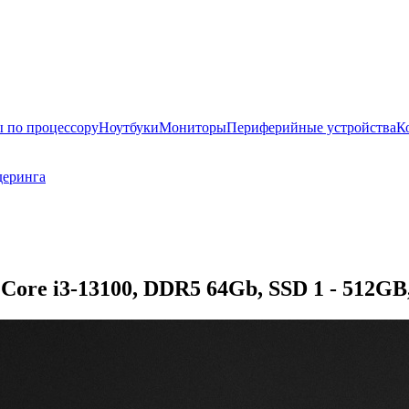
 по процессору
Ноутбуки
Мониторы
Периферийные устройства
К
деринга
Core i3-13100, DDR5 64Gb, SSD 1 - 512GB,