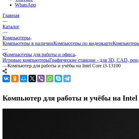
WhatsApp
Главная
—
Каталог
—
Компьютеры
Компьютеры в наличии
Компьютеры по видеокарте
Компьютеры
—
Компьютеры для работы и офиса
Игровые компьютеры
Графические станции - для 3D, CAD, рен
—
Компьютер для работы и учёбы на Intel Core i3-13100
Компьютер для работы и учёбы на Intel 