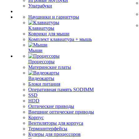
Игровые ноутбуки
Ультрабуки
Наушники и гарнитуры
Клавиатуры
Коврики для мыши
Комплект клавиатура + мышь
Мыши
Процессоры
Материнские платы
Видеокарты
Блоки питания
Оперативная память SODIMM
SSD
HDD
Оптические приводы
Внешние оптические приводы
Корпус
Вентиляторы для корпуса
Термоинтерфейсы
Кулеры для процессоров