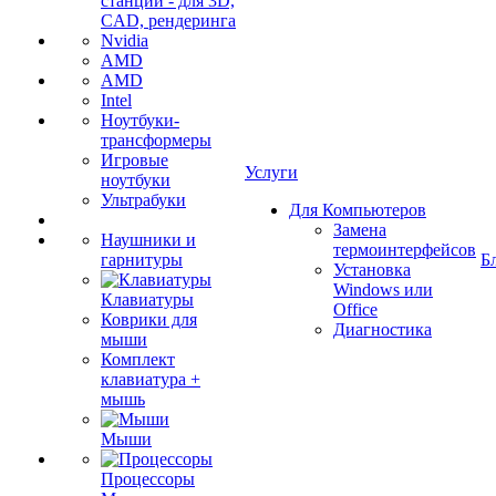
станции - для 3D,
CAD, рендеринга
Nvidia
AMD
AMD
Intel
Ноутбуки-
трансформеры
Игровые
Услуги
ноутбуки
Ультрабуки
Для Компьютеров
Замена
Наушники и
термоинтерфейсов
гарнитуры
Б
Установка
Windows или
Клавиатуры
Office
Коврики для
Диагностика
мыши
Комплект
клавиатура +
мышь
Мыши
Процессоры