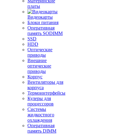
Материнские
платы
Видеокарты
Блоки питания
Оперативная
память SODIMM
SSD
HDD
Оптические
приводы
Внешние
оптические
приводы
Корпус
Вентиляторы для
корпуса
Термоинтерфейсы
Кулеры для
процессоров
Системы
жидкостного
охлаждения
Оперативная
память DIMM