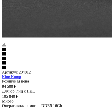
Артикул:
204812
King Komp
Розничная цена
94 500
₽
Для юр. лиц c НДС
105 840
₽
Много
Оперативная память
—
DDR5 16Gb