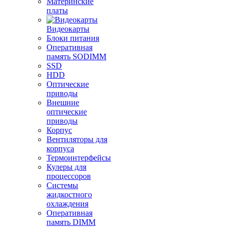
Материнские
платы
Видеокарты
Блоки питания
Оперативная
память SODIMM
SSD
HDD
Оптические
приводы
Внешние
оптические
приводы
Корпус
Вентиляторы для
корпуса
Термоинтерфейсы
Кулеры для
процессоров
Системы
жидкостного
охлаждения
Оперативная
память DIMM