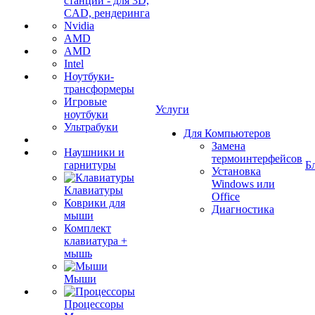
станции - для 3D,
CAD, рендеринга
Nvidia
AMD
AMD
Intel
Ноутбуки-
трансформеры
Игровые
Услуги
ноутбуки
Ультрабуки
Для Компьютеров
Замена
Наушники и
термоинтерфейсов
гарнитуры
Б
Установка
Windows или
Клавиатуры
Office
Коврики для
Диагностика
мыши
Комплект
клавиатура +
мышь
Мыши
Процессоры