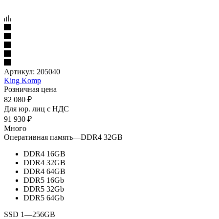
Артикул:
205040
King Komp
Розничная цена
82 080
₽
Для юр. лиц c НДС
91 930
₽
Много
Оперативная память
—
DDR4 32GB
DDR4 16GB
DDR4 32GB
DDR4 64GB
DDR5 16Gb
DDR5 32Gb
DDR5 64Gb
SSD 1
—
256GB