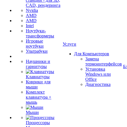
станции - для 3D,
CAD, рендеринга
Nvidia
AMD
AMD
Intel
Ноутбуки-
трансформеры
Игровые
Услуги
ноутбуки
Ультрабуки
Для Компьютеров
Замена
Наушники и
термоинтерфейсов
гарнитуры
Б
Установка
Windows или
Клавиатуры
Office
Коврики для
Диагностика
мыши
Комплект
клавиатура +
мышь
Мыши
Процессоры