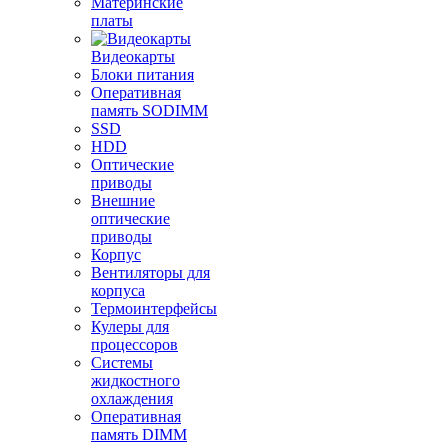
Материнские
платы
Видеокарты
Блоки питания
Оперативная
память SODIMM
SSD
HDD
Оптические
приводы
Внешние
оптические
приводы
Корпус
Вентиляторы для
корпуса
Термоинтерфейсы
Кулеры для
процессоров
Системы
жидкостного
охлаждения
Оперативная
память DIMM