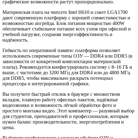
графические возможности растут пропорционально.
Материнская плата на чипсете Intel H610 и сокет LGA1700
дают современную платформу с хорошей совместимостью и
возможностью апгрейда. Блок питания мощностью 400W
обеспечивает стабильное питание всех узлов при офисной и
учебной нагрузке, сохраняя энергоэффективность и
надёжность.
Гибкость по оперативной памяти: платформа позволяет
использовать современные типы ОЗУ — DDR4 или DDR5 (в
зависимости от конкретной комплектации материнской
платы). Рекомендуется конфигурировать систему с 8–16 ГБ и
выше, с частотами до 3200 МГц для DDR4 или до 4800 МГц
для DDR5, чтобы максимально раскрыть потенциал
процессора и интегрированной графики.
Вы получите быстрый отклик в браузере с множеством
вкладок, плавную работу офисных пакетов, надёжные
видеозвонки и возможность лёгкой обработки фото и
простого монтажа видео. Этот компьютер — разумный выбор
для студентов, преподавателей и профессионалов, которым
нужен баланс производительности, энергопотребления и
цены.
Выберите конфигурацию с нужным объёмом ОЗУ и