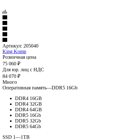
Артикул:
205040
King Komp
Розничная цена
75 060
₽
Для юр. лиц c НДС
84 070
₽
Много
Оперативная память
—
DDR5 16Gb
DDR4 16GB
DDR4 32GB
DDR4 64GB
DDR5 16Gb
DDR5 32Gb
DDR5 64Gb
SSD 1
—
1TB