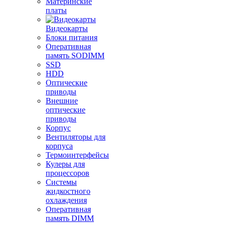
Материнские
платы
Видеокарты
Блоки питания
Оперативная
память SODIMM
SSD
HDD
Оптические
приводы
Внешние
оптические
приводы
Корпус
Вентиляторы для
корпуса
Термоинтерфейсы
Кулеры для
процессоров
Системы
жидкостного
охлаждения
Оперативная
память DIMM