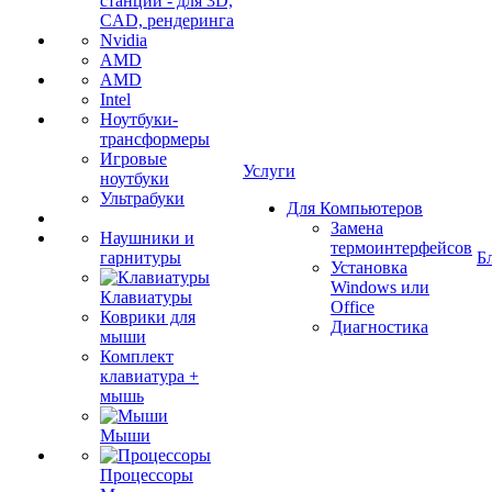
станции - для 3D,
CAD, рендеринга
Nvidia
AMD
AMD
Intel
Ноутбуки-
трансформеры
Игровые
Услуги
ноутбуки
Ультрабуки
Для Компьютеров
Замена
Наушники и
термоинтерфейсов
гарнитуры
Б
Установка
Windows или
Клавиатуры
Office
Коврики для
Диагностика
мыши
Комплект
клавиатура +
мышь
Мыши
Процессоры