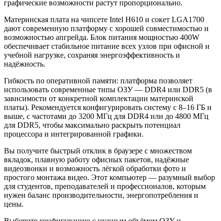
графические возможности растут пропорционально.
Материнская плата на чипсете Intel H610 и сокет LGA1700
дают современную платформу с хорошей совместимостью и
возможностью апгрейда. Блок питания мощностью 400W
обеспечивает стабильное питание всех узлов при офисной и
учебной нагрузке, сохраняя энергоэффективность и
надёжность.
Гибкость по оперативной памяти: платформа позволяет
использовать современные типы ОЗУ — DDR4 или DDR5 (в
зависимости от конкретной комплектации материнской
платы). Рекомендуется конфигурировать систему с 8–16 ГБ и
выше, с частотами до 3200 МГц для DDR4 или до 4800 МГц
для DDR5, чтобы максимально раскрыть потенциал
процессора и интегрированной графики.
Вы получите быстрый отклик в браузере с множеством
вкладок, плавную работу офисных пакетов, надёжные
видеозвонки и возможность лёгкой обработки фото и
простого монтажа видео. Этот компьютер — разумный выбор
для студентов, преподавателей и профессионалов, которым
нужен баланс производительности, энергопотребления и
цены.
Выберите конфигурацию с нужным объёмом ОЗУ и