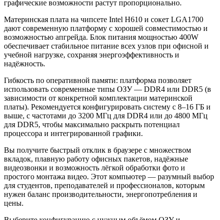
графические возможности растут пропорционально.
Материнская плата на чипсете Intel H610 и сокет LGA1700
дают современную платформу с хорошей совместимостью и
возможностью апгрейда. Блок питания мощностью 400W
обеспечивает стабильное питание всех узлов при офисной и
учебной нагрузке, сохраняя энергоэффективность и
надёжность.
Гибкость по оперативной памяти: платформа позволяет
использовать современные типы ОЗУ — DDR4 или DDR5 (в
зависимости от конкретной комплектации материнской
платы). Рекомендуется конфигурировать систему с 8–16 ГБ и
выше, с частотами до 3200 МГц для DDR4 или до 4800 МГц
для DDR5, чтобы максимально раскрыть потенциал
процессора и интегрированной графики.
Вы получите быстрый отклик в браузере с множеством
вкладок, плавную работу офисных пакетов, надёжные
видеозвонки и возможность лёгкой обработки фото и
простого монтажа видео. Этот компьютер — разумный выбор
для студентов, преподавателей и профессионалов, которым
нужен баланс производительности, энергопотребления и
цены.
Выберите конфигурацию с нужным объёмом ОЗУ и