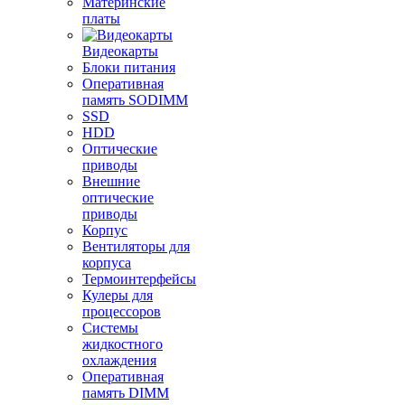
Материнские
платы
Видеокарты
Блоки питания
Оперативная
память SODIMM
SSD
HDD
Оптические
приводы
Внешние
оптические
приводы
Корпус
Вентиляторы для
корпуса
Термоинтерфейсы
Кулеры для
процессоров
Системы
жидкостного
охлаждения
Оперативная
память DIMM