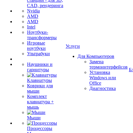
станции - для 3D,
CAD, рендеринга
Nvidia
AMD
AMD
Intel
Ноутбуки-
трансформеры
Игровые
Услуги
ноутбуки
Ультрабуки
Для Компьютеров
Замена
Наушники и
термоинтерфейсов
гарнитуры
Б
Установка
Windows или
Клавиатуры
Office
Коврики для
Диагностика
мыши
Комплект
клавиатура +
мышь
Мыши
Процессоры