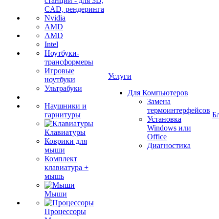
станции - для 3D,
CAD, рендеринга
Nvidia
AMD
AMD
Intel
Ноутбуки-
трансформеры
Игровые
Услуги
ноутбуки
Ультрабуки
Для Компьютеров
Замена
Наушники и
термоинтерфейсов
гарнитуры
Б
Установка
Windows или
Клавиатуры
Office
Коврики для
Диагностика
мыши
Комплект
клавиатура +
мышь
Мыши
Процессоры