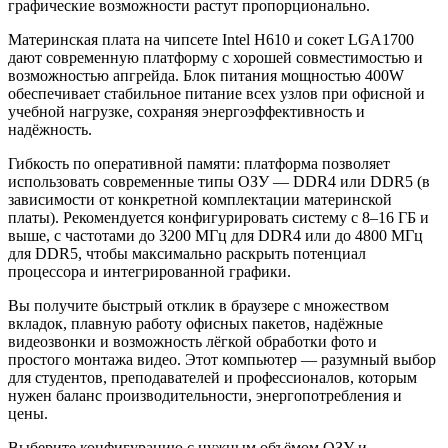
графические возможности растут пропорционально.
Материнская плата на чипсете Intel H610 и сокет LGA1700
дают современную платформу с хорошей совместимостью и
возможностью апгрейда. Блок питания мощностью 400W
обеспечивает стабильное питание всех узлов при офисной и
учебной нагрузке, сохраняя энергоэффективность и
надёжность.
Гибкость по оперативной памяти: платформа позволяет
использовать современные типы ОЗУ — DDR4 или DDR5 (в
зависимости от конкретной комплектации материнской
платы). Рекомендуется конфигурировать систему с 8–16 ГБ и
выше, с частотами до 3200 МГц для DDR4 или до 4800 МГц
для DDR5, чтобы максимально раскрыть потенциал
процессора и интегрированной графики.
Вы получите быстрый отклик в браузере с множеством
вкладок, плавную работу офисных пакетов, надёжные
видеозвонки и возможность лёгкой обработки фото и
простого монтажа видео. Этот компьютер — разумный выбор
для студентов, преподавателей и профессионалов, которым
нужен баланс производительности, энергопотребления и
цены.
Выберите конфигурацию с нужным объёмом ОЗУ и