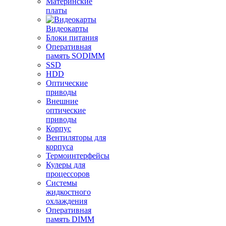
Материнские
платы
Видеокарты
Блоки питания
Оперативная
память SODIMM
SSD
HDD
Оптические
приводы
Внешние
оптические
приводы
Корпус
Вентиляторы для
корпуса
Термоинтерфейсы
Кулеры для
процессоров
Системы
жидкостного
охлаждения
Оперативная
память DIMM