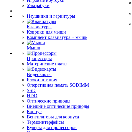
Игровые ноутбуки
Ультрабуки
Наушники и гарнитуры
Клавиатуры
Коврики для мыши
Комплект клавиатура + мышь
Мыши
Процессоры
Материнские платы
Видеокарты
Блоки питания
Оперативная память SODIMM
SSD
HDD
Оптические приводы
Внешние оптические приводы
Корпус
Вентиляторы для корпуса
Термоинтерфейсы
Кулеры для процессоров