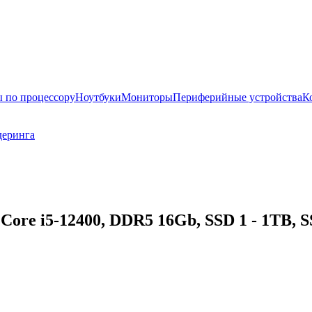
 по процессору
Ноутбуки
Мониторы
Периферийные устройства
К
деринга
Core i5-12400, DDR5 16Gb, SSD 1 - 1TB, S