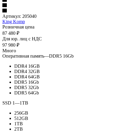
Артикул:
205040
King Komp
Розничная цена
87 480
₽
Для юр. лиц c НДС
97 980
₽
Много
Оперативная память
—
DDR5 16Gb
DDR4 16GB
DDR4 32GB
DDR4 64GB
DDR5 16Gb
DDR5 32Gb
DDR5 64Gb
SSD 1
—
1TB
256GB
512GB
1TB
2TB