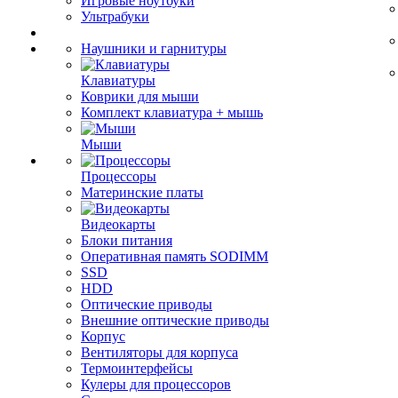
Игровые ноутбуки
Ультрабуки
Наушники и гарнитуры
Клавиатуры
Коврики для мыши
Комплект клавиатура + мышь
Мыши
Процессоры
Материнские платы
Видеокарты
Блоки питания
Оперативная память SODIMM
SSD
HDD
Оптические приводы
Внешние оптические приводы
Корпус
Вентиляторы для корпуса
Термоинтерфейсы
Кулеры для процессоров