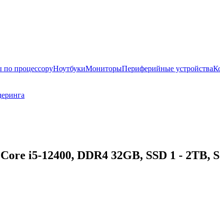
 по процессору
Ноутбуки
Мониторы
Периферийные устройства
К
деринга
Core i5-12400, DDR4 32GB, SSD 1 - 2TB, S