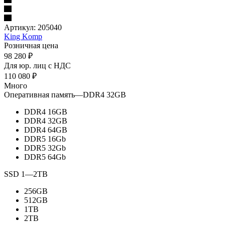
Артикул:
205040
King Komp
Розничная цена
98 280
₽
Для юр. лиц c НДС
110 080
₽
Много
Оперативная память
—
DDR4 32GB
DDR4 16GB
DDR4 32GB
DDR4 64GB
DDR5 16Gb
DDR5 32Gb
DDR5 64Gb
SSD 1
—
2TB
256GB
512GB
1TB
2TB