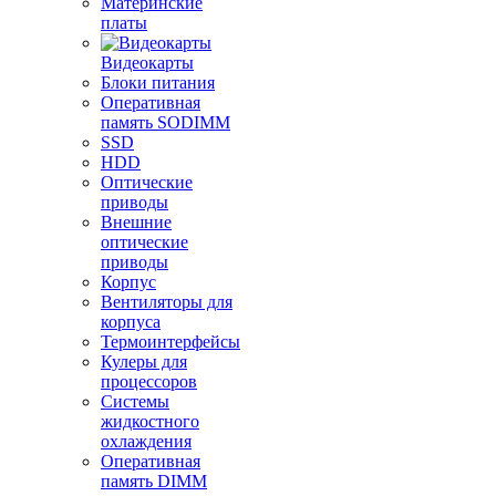
Материнские
платы
Видеокарты
Блоки питания
Оперативная
память SODIMM
SSD
HDD
Оптические
приводы
Внешние
оптические
приводы
Корпус
Вентиляторы для
корпуса
Термоинтерфейсы
Кулеры для
процессоров
Системы
жидкостного
охлаждения
Оперативная
память DIMM