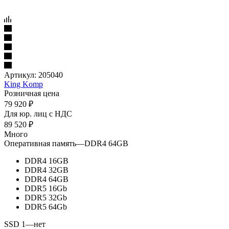
Артикул:
205040
King Komp
Розничная цена
79 920
₽
Для юр. лиц c НДС
89 520
₽
Много
Оперативная память
—
DDR4 64GB
DDR4 16GB
DDR4 32GB
DDR4 64GB
DDR5 16Gb
DDR5 32Gb
DDR5 64Gb
SSD 1
—
нет