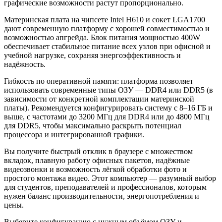
графические возможности растут пропорционально.
Материнская плата на чипсете Intel H610 и сокет LGA1700
дают современную платформу с хорошей совместимостью и
возможностью апгрейда. Блок питания мощностью 400W
обеспечивает стабильное питание всех узлов при офисной и
учебной нагрузке, сохраняя энергоэффективность и
надёжность.
Гибкость по оперативной памяти: платформа позволяет
использовать современные типы ОЗУ — DDR4 или DDR5 (в
зависимости от конкретной комплектации материнской
платы). Рекомендуется конфигурировать систему с 8–16 ГБ и
выше, с частотами до 3200 МГц для DDR4 или до 4800 МГц
для DDR5, чтобы максимально раскрыть потенциал
процессора и интегрированной графики.
Вы получите быстрый отклик в браузере с множеством
вкладок, плавную работу офисных пакетов, надёжные
видеозвонки и возможность лёгкой обработки фото и
простого монтажа видео. Этот компьютер — разумный выбор
для студентов, преподавателей и профессионалов, которым
нужен баланс производительности, энергопотребления и
цены.
Выберите конфигурацию с нужным объёмом ОЗУ и