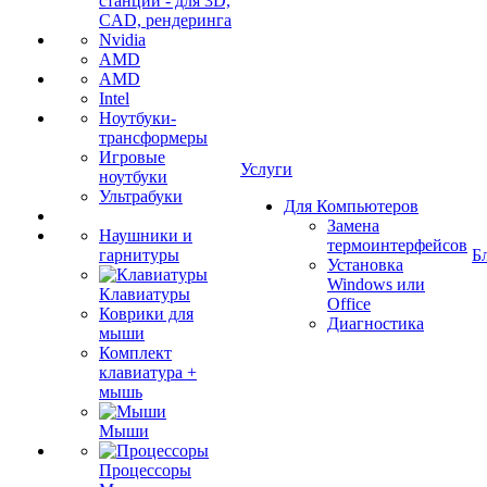
станции - для 3D,
CAD, рендеринга
Nvidia
AMD
AMD
Intel
Ноутбуки-
трансформеры
Игровые
Услуги
ноутбуки
Ультрабуки
Для Компьютеров
Замена
Наушники и
термоинтерфейсов
гарнитуры
Б
Установка
Windows или
Клавиатуры
Office
Коврики для
Диагностика
мыши
Комплект
клавиатура +
мышь
Мыши
Процессоры