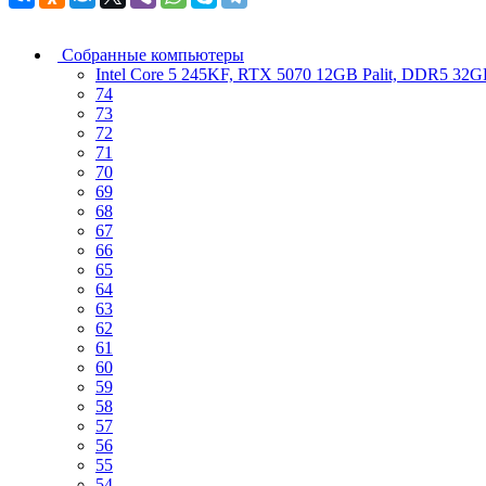
Собранные компьютеры
Intel Core 5 245KF, RTX 5070 12GB Palit, DDR5 3
74
73
72
71
70
69
68
67
66
65
64
63
62
61
60
59
58
57
56
55
54