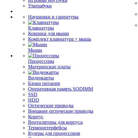
Игровые ноутбуки
Ультрабуки
Наушники и гарнитуры
Клавиатуры
Коврики для мыши
Комплект клавиатура + мышь
Мыши
Процессоры
Материнские платы
Видеокарты
Блоки питания
Оперативная память SODIMM
SSD
HDD
Оптические приводы
Внешние оптические приводы
Корпус
Вентиляторы для корпуса
Термоинтерфейсы
Кулеры для процессоров